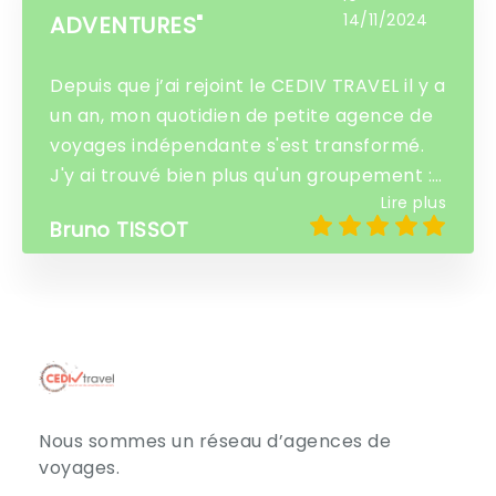
14/11/2024
04/03/2024
ADVENTURES"
Depuis que j’ai rejoint le CEDIV TRAVEL il y a
un an, mon quotidien de petite agence de
voyages indépendante s'est transformé.
J'y ai trouvé bien plus qu'un groupement :
Lire plus
une véritable famille de professionnels,
Bruno TISSOT
des outils performants comme CEDIV Air
et CEDIV Package, et une autonomie
renforcée pour émettre des billets,
réserver des hôtels et gérer les besoins de
mes clients. Ce réseau m’offre écoute,
solidarité et expertise, avec des
conseillers toujours disponibles et des
Nous sommes un réseau d’agences de
formations enrichissantes. Chaque réunion
voyages.
est une opportunité de grandir, de