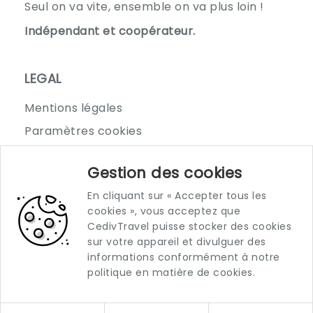
partager des expériences et de se sentir
Seul on va vite, ensemble on va plus loin !
soutenu. Le CEDIV TRAVEL apporte à mon
Indépendant et coopérateur.
agence stabilité et dynamisme, faisant de
mon adhésion une décision précieuse pour
LEGAL
Globatlas Adventures.
Mentions légales
Paramètres cookies
Où nous trouver
Gestion des cookies
En cliquant sur « Accepter tous les
22 Rue Amiral Courbet
cookies », vous acceptez que
34500 Béziers
CedivTravel puisse stocker des cookies
sur votre appareil et divulguer des
informations conformément à notre
politique en matière de cookies.