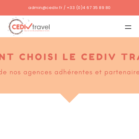
admin@cediv.fr / +33 (0)4 67 35 89 80